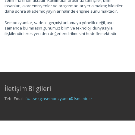
zemin hazırlamaktadır. Katılımcılar arasında tarihçiler, bilim
insanları, akademisyenler ve araştırmacılar yer almakta; bildiriler
daha sonra akademik yayınlar hâlinde erişime sunulmaktadır.
Sempozyumlar, sadece geçmişi anlamaya yönelik değil, aynı
zamanda bu mirasın günümüz bilim ve teknoloji dünyasıyla
ilişkilendirilerek yeniden değerlendirilmesini hedeflemektedir.
İletişim Bilgileri
Tel: - Email:
fuatsezginsempozyumu@fsm.edu.tr